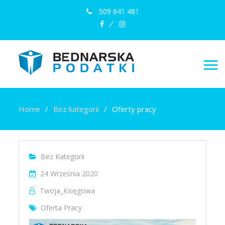
509 641 481
facebook
instagram
Home
Bez kategorii
Oferty pracy
Bez Kategorii
24 Września 2020
Twoja_Księgowa
Oferta Pracy