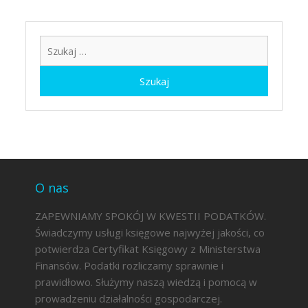
Szukaj:
O nas
ZAPEWNIAMY SPOKÓJ W KWESTII PODATKÓW.
Świadczymy usługi księgowe najwyżej jakości, co
potwierdza Certyfikat Księgowy z Ministerstwa
Finansów. Podatki rozliczamy sprawnie i
prawidłowo. Służymy naszą wiedzą i pomocą w
prowadzeniu działalności gospodarczej.