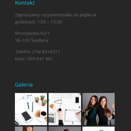
Kontakt
Zapraszamy od poniedziałku do piątku w
godzinach: 7:30 – 15:30
Wrocławska 62/1
58-100 Świdnica
Telefon: (74) 8516211
Kom.: 509 641 481
Galeria