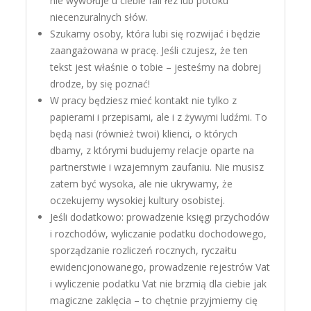
nie wywołuje u ciebie fali łez lub potoku
niecenzuralnych słów.
Szukamy osoby, która lubi się rozwijać i będzie
zaangażowana w pracę. Jeśli czujesz, że ten
tekst jest właśnie o tobie – jesteśmy na dobrej
drodze, by się poznać!
W pracy będziesz mieć kontakt nie tylko z
papierami i przepisami, ale i z żywymi ludźmi. To
będą nasi (również twoi) klienci, o których
dbamy, z którymi budujemy relacje oparte na
partnerstwie i wzajemnym zaufaniu. Nie musisz
zatem być wysoka, ale nie ukrywamy, że
oczekujemy wysokiej kultury osobistej.
Jeśli dodatkowo: prowadzenie księgi przychodów
i rozchodów, wyliczanie podatku dochodowego,
sporządzanie rozliczeń rocznych, ryczałtu
ewidencjonowanego, prowadzenie rejestrów Vat
i wyliczenie podatku Vat nie brzmią dla ciebie jak
magiczne zaklęcia – to chętnie przyjmiemy cię