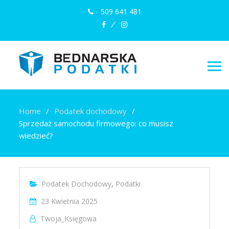
509 641 481
facebook
instagram
Home
Podatek dochodowy
Sprzedaż samochodu firmowego: co musisz
wiedzieć?
Podatek Dochodowy
,
Podatki
23 Kwietnia 2025
Twoja_Księgowa