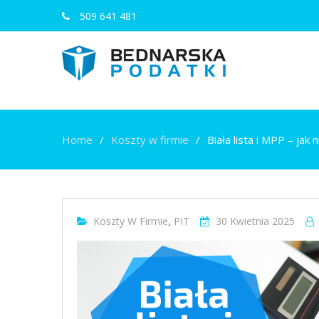
509 641 481
Home
Koszty w firmie
Biała lista i MPP – jak
Koszty W Firmie
,
PIT
30 Kwietnia 2025