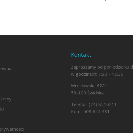
Kontakt
Zapraszamy od poniedziałku d
łówna
w godzinach: 7:30 – 15:30
Wrocławska 62/1
58-100 Świdnica
ożemy
Telefon: (74) 8516211
ści
Kom.: 509 641 481
 prywatności