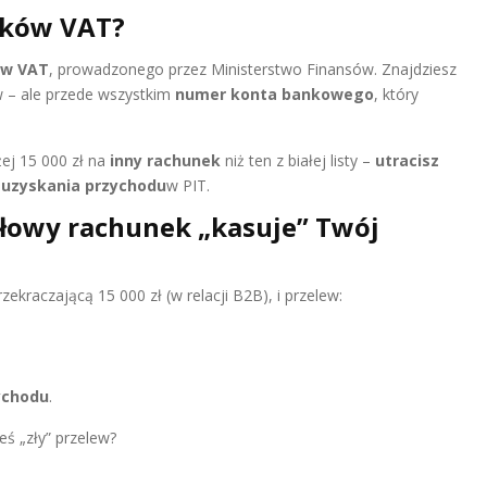
ników VAT?
ów VAT
, prowadzonego przez Ministerstwo Finansów. Znajdziesz
 – ale przede wszystkim
numer konta bankowego
, który
żej 15 000 zł na
inny rachunek
niż ten z białej listy –
utracisz
 uzyskania przychodu
w PIT.
dłowy rachunek „kasuje” Twój
zekraczającą 15 000 zł (w relacji B2B), i przelew:
ychodu
.
eś „zły” przelew?