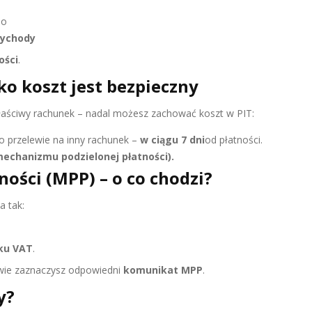
bo
zychody
ości
.
o koszt jest bezpieczny
łaściwy rachunek – nadal możesz zachować koszt w PIT:
o przelewie na inny rachunek –
w ciągu 7 dni
od płatności.
echanizmu podzielonej płatności).
ości (MPP) – o co chodzi?
a tak:
ku VAT
.
lewie zaznaczysz odpowiedni
komunikat MPP
.
y?