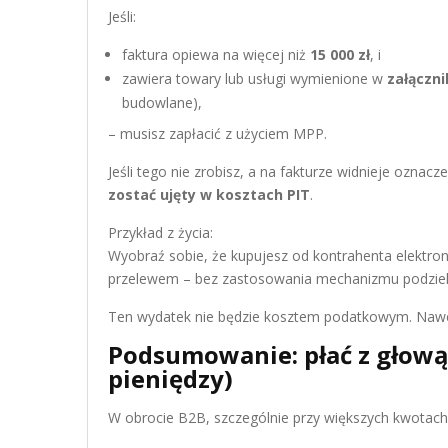
Jeśli:
faktura opiewa na więcej niż
15 000 zł
, i
zawiera towary lub usługi wymienione w
załączni
budowlane),
– musisz zapłacić z użyciem MPP.
Jeśli tego nie zrobisz, a na fakturze widnieje oznacz
zostać ujęty w kosztach PIT
.
Przykład z życia:
Wyobraź sobie, że kupujesz od kontrahenta elektroni
przelewem – bez zastosowania mechanizmu podzielo
Ten wydatek nie będzie kosztem podatkowym. Nawet 
Podsumowanie: płać z głową 
pieniędzy)
W obrocie B2B, szczególnie przy większych kwotach