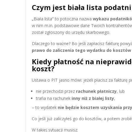
Czym jest biała lista podat
„Biała lista” to potoczna nazwa
wykazu podatnik
w nim m.in. podstawowe dane Twoich kontrahentów
został zgłoszony do urzędu skarbowego.
Dlaczego to ważne? Bo jeśli zapłacisz fakturę powy
prawo do zaliczenia tego wydatku do kosztów
Kiedy płatność na nieprawi
koszt?
Ustawa o PIT jasno mówi: jeżeli płacisz za fakturę pr
nie przechodzi przez
rachunek płatniczy
, lub
trafia na rachunek
inny niż z białej listy
,
– to wydatek
nie będzie kosztem uzyskania prz
Co jeśli już zaliczyłeś go do kosztów, a potem zrobił
W takiej sytuacji musisz: