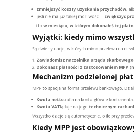
zmniejszyć koszty uzyskania przychodów
, al
jeśli nie ma już takiej możliwości –
zwiększyć pr
– i to
w miesiącu, w którym dokonałeś tej płatn
Wyjątki: kiedy mimo wszystk
Są dwie sytuacje, w których mimo przelewu na niew
Zawiadomisz naczelnika urzędu skarbowego
Dokonasz płatności z zastosowaniem MPP (m
Mechanizm podzielonej płatn
MPP to specjalna forma przelewu bankowego. Dział
Kwota netto
trafia na konto główne kontrahenta.
Kwota VAT
ląduje na jego
technicznym rachun
Wszystko dzieje się automatycznie, o ile przy prze
Kiedy MPP jest obowiązkow