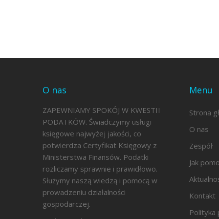
O nas
Menu
ZAPEWNIAMY SPOKÓJ W KWESTII
Strona g
PODATKÓW. Świadczymy usługi
O nas
księgowe najwyżej jakości, co
potwierdza Certyfikat Księgowy z
Zespół
Ministerstwa Finansów. Podatki
Jak pom
rozliczamy sprawnie i prawidłowo.
Aktualno
Służymy naszą wiedzą i pomocą w
prowadzeniu działalności
Kontakt
gospodarczej.
Polityka