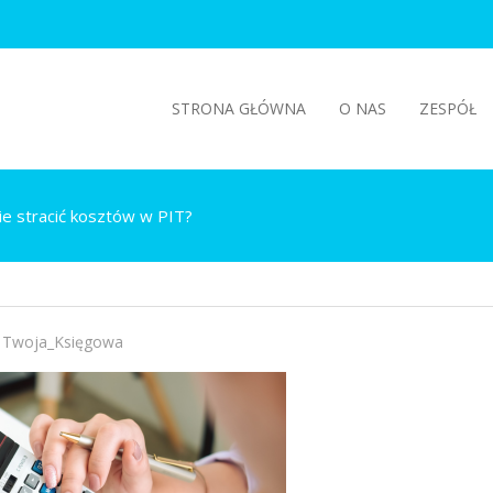
STRONA GŁÓWNA
O NAS
ZESPÓŁ
 nie stracić kosztów w PIT?
Twoja_Księgowa