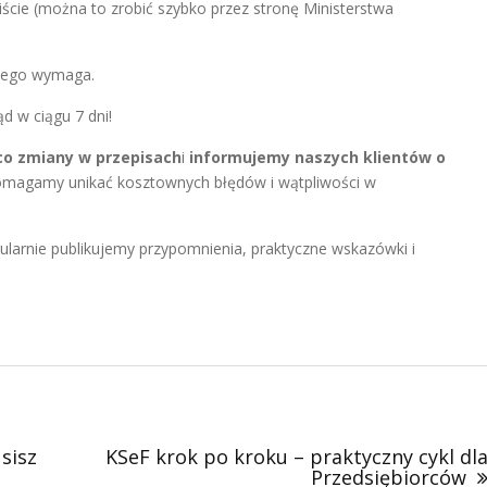
iście (można to zrobić szybko przez stronę Ministerstwa
a tego wymaga.
d w ciągu 7 dni!
co zmiany w przepisach
i
informujemy naszych klientów o
omagamy unikać kosztownych błędów i wątpliwości w
ularnie publikujemy przypomnienia, praktyczne wskazówki i
sisz
KSeF krok po kroku – praktyczny cykl dl
Przedsiębiorców